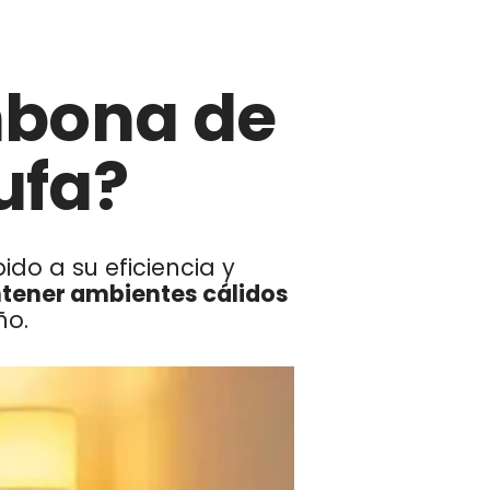
mbona de
ufa?
do a su eficiencia y
ener ambientes cálidos
ño.