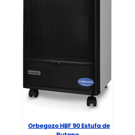
Orbegozo HBF 90 Estufa de
Butano