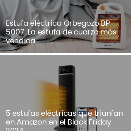
Estufa eléctrica Orbegozo BP
5007: La estufa de cuarzo más
vendida
5 estufas eléctricas que triunfan
en Amazon en el Black Friday
2024