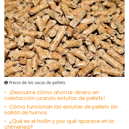
Precio de los sacos de pellets
¡Descubre cómo ahorrar dinero en
calefacción usando estufas de pellets!
Cómo funcionan las estufas de pellets sin
salida de humos
¿Qué es el hollín y por qué aparece en la
chimenea?