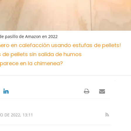
 de pasillo de Amazon en 2022
ero en calefacción usando estufas de pellets!
de pellets sin salida de humos
 aparece en la chimenea?
O DE 2022, 13:11